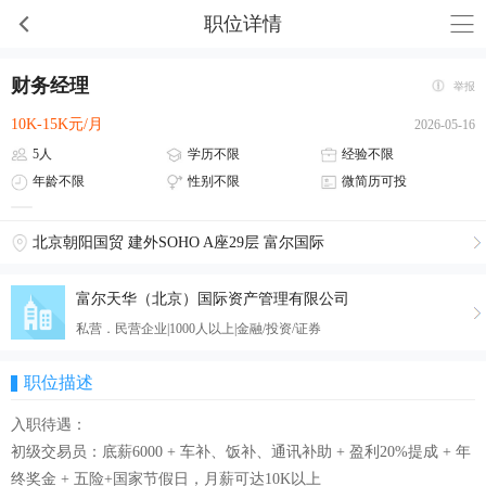
职位详情
财务经理
举报
10K-15K元/月
2026-05-16
5人
学历不限
经验不限
年龄不限
性别不限
微简历可投
北京朝阳国贸 建外SOHO A座29层 富尔国际
富尔天华（北京）国际资产管理有限公司
私营．民营企业|1000人以上|金融/投资/证券
职位描述
入职待遇：
初级交易员：底薪6000 + 车补、饭补、通讯补助 + 盈利20%提成 + 年
终奖金 + 五险+国家节假日，月薪可达10K以上