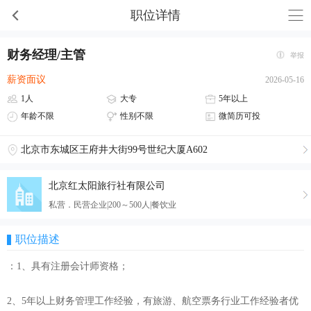
职位详情
财务经理/主管
举报
薪资面议
2026-05-16
1人
大专
5年以上
年龄不限
性别不限
微简历可投
北京市东城区王府井大街99号世纪大厦A602
北京红太阳旅行社有限公司
私营．民营企业|200～500人|餐饮业
职位描述
：1、具有注册会计师资格；
2、5年以上财务管理工作经验，有旅游、航空票务行业工作经验者优