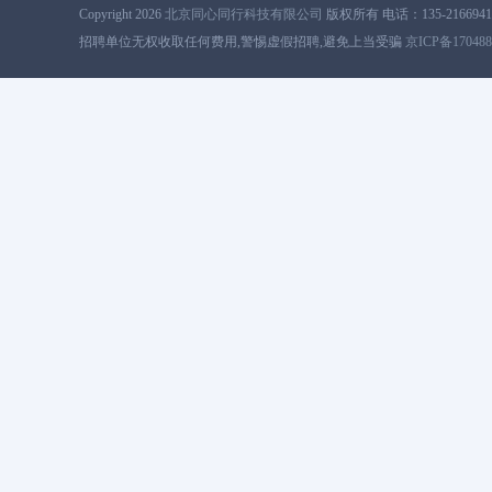
Copyright 2026
北京同心同行科技有限公司
版权所有 电话：135-2166941
招聘单位无权收取任何费用,警惕虚假招聘,避免上当受骗
京ICP备17048