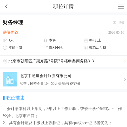
职位详情
财务经理
举报
薪资面议
2026-05-16
1人
本科
8年以上
年龄不限
性别不限
微简历可投
北京市朝阳区广渠东路3号院7号楼申奥商务楼313
北京中通世会计服务有限公司
私营．民营企业|10～50人|金融/投资/证券
职位描述
、会计学本科以上学历，8年以上工作经验，或硕士学位5年以上工作
经验，北京市户口；
2、具有会计证及中级以上职称证，具有cpa或acca证书者优先；