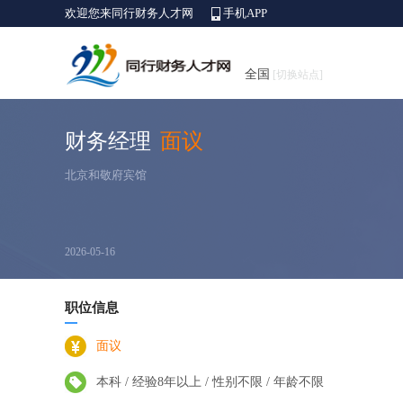
欢迎您来同行财务人才网
手机APP
全国
[切换站点]
财务经理
面议
北京和敬府宾馆
2026-05-16
职位信息
面议
本科 / 经验8年以上 / 性别不限 / 年龄不限