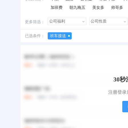
加班费
朝九晚五
美女多
帅哥多
更多筛选：
已选条件：
班车接送
所有职位
急招职位
地图找工作
30
注册登录