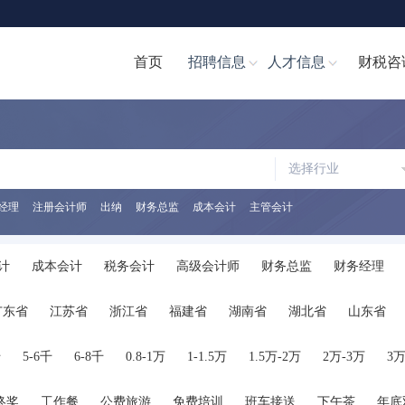
首页
招聘信息
人才信息
财税咨
选择行业
经理
注册会计师
出纳
财务总监
成本会计
主管会计
计
成本会计
税务会计
高级会计师
财务总监
财务经理
计文员
财务分析经理/主管
财务分析员
注册会计师
注册税务
广东省
江苏省
浙江省
福建省
湖南省
湖北省
山东省
助理
税务经理
税务专员/助理
统计员
其他职位
陕西省
海南省
河南省
山西省
内蒙古
广西
贵州省
千
5-6千
6-8千
0.8-1万
1-1.5万
1.5万-2万
2万-3万
3万
终奖
工作餐
公费旅游
免费培训
班车接送
下午茶
年底