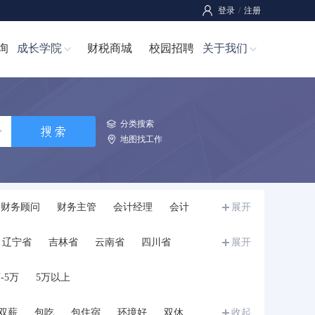
登录
/
注册
询
成长学院
财税商城
校园招聘
关于我们
分类搜索
地图找工作
财务顾问
财务主管
会计经理
会计
展开
师
成本经理/成本主管
成本管理员
辽宁省
吉林省
云南省
四川省
展开
宁夏
甘肃省
青海省
新疆
西藏
-5万
5万以上
双薪
包吃
包住宿
环境好
双休
收起