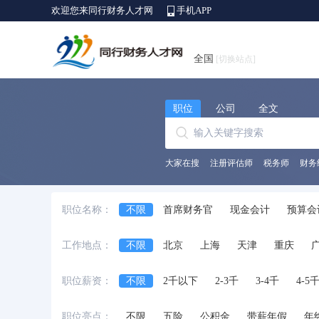
欢迎您来同行财务人才网
手机APP
全国
[切换站点]
职位
公司
全文
大家在搜
注册评估师
税务师
财务
职位名称：
不限
首席财务官
现金会计
预算会
出纳员
会计师
财务/会计助理
会
工作地点：
不限
北京
上海
天津
重庆
中级会计师
审计经理/主管
审计专员/
安徽省
江西省
黑龙江省
河北省
职位薪资：
不限
2千以下
2-3千
3-4千
4-5
台湾省
香港
澳门
国外
职位亮点：
不限
五险
公积金
带薪年假
年