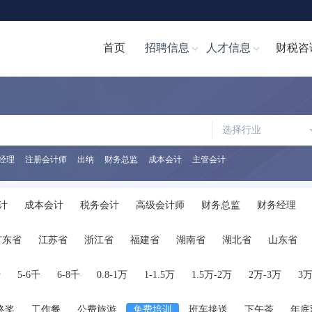
首页
招聘信息
人才信息
财税咨
选择行业
经理
注册会计师
出纳
财务总监
成本会计
主管会计
计
成本会计
税务会计
高级会计师
财务总监
财务经理
计文员
财务分析经理/主管
财务分析员
注册会计师
注册税务
广东省
江苏省
浙江省
福建省
湖南省
湖北省
山东省
助理
税务经理
税务专员/助理
统计员
其他职位
陕西省
海南省
河南省
山西省
内蒙古
广西
贵州省
千
5-6千
6-8千
0.8-1万
1-1.5万
1.5万-2万
2万-3万
3万
终奖
工作餐
公费旅游
免费培训
班车接送
下午茶
年底