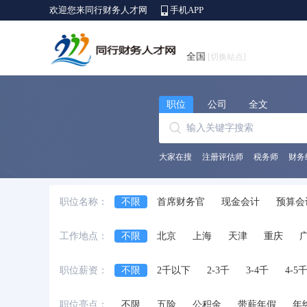
欢迎您来同行财务人才网
手机APP
全国
[切换站点]
职位
公司
全文
大家在搜
注册评估师
税务师
财务
职位名称：
不限
首席财务官
现金会计
预算会
出纳员
会计师
财务/会计助理
会
工作地点：
不限
北京
上海
天津
重庆
中级会计师
审计经理/主管
审计专员/
安徽省
江西省
黑龙江省
河北省
职位薪资：
不限
2千以下
2-3千
3-4千
4-5
台湾省
香港
澳门
国外
职位亮点：
不限
五险
公积金
带薪年假
年