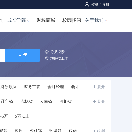
登录
/
注册
询
成长学院
财税商城
校园招聘
关于我们
分类搜索
地图找工作
财务顾问
财务主管
会计经理
会计
展开
师
成本经理/成本主管
成本管理员
辽宁省
吉林省
云南省
四川省
展开
宁夏
甘肃省
青海省
新疆
西藏
-5万
5万以上
双薪
包吃
包住宿
环境好
双休
收起