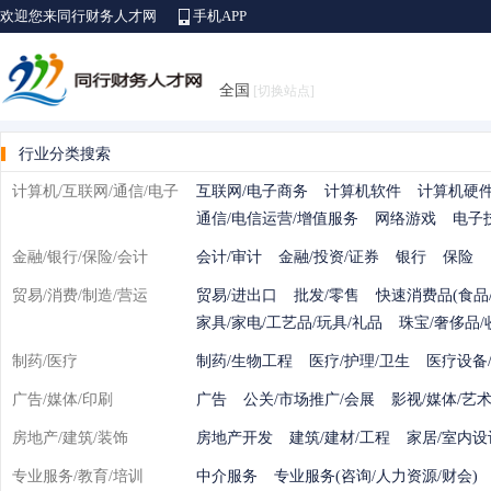
欢迎您来同行财务人才网
手机APP
全国
[切换站点]
行业分类搜索
计算机/互联网/通信/电子
互联网/电子商务
计算机软件
计算机硬
通信/电信运营/增值服务
网络游戏
电子
金融/银行/保险/会计
会计/审计
金融/投资/证券
银行
保险
贸易/消费/制造/营运
贸易/进出口
批发/零售
快速消费品(食品/
家具/家电/工艺品/玩具/礼品
珠宝/奢侈品/
制药/医疗
制药/生物工程
医疗/护理/卫生
医疗设备
广告/媒体/印刷
广告
公关/市场推广/会展
影视/媒体/艺
房地产/建筑/装饰
房地产开发
建筑/建材/工程
家居/室内设
专业服务/教育/培训
中介服务
专业服务(咨询/人力资源/财会)