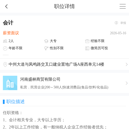
职位详情
会计
举报
薪资面议
2026-05-16
2人
大专
经验不限
年龄不限
性别不限
微简历可投
中州大道与凤鸣路交叉口建业置地广场A座西单元14楼
河南盛林商贸有限公司
私营．民营企业|200～500人|快速消费品(食品/饮料/化妆品)
职位描述
任职资格：
1、会计相关专业，大专以上学历；
2、2年以上工作经验，有一般纳税人企业工作经验者优先；