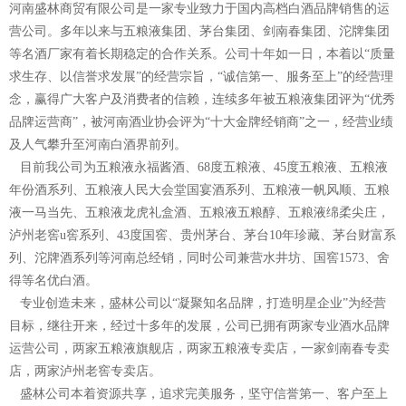
河南盛林商贸有限公司是一家专业致力于国内高档白酒品牌销售的运
营公司。多年以来与五粮液集团、茅台集团、剑南春集团、沱牌集团
等名酒厂家有着长期稳定的合作关系。公司十年如一日，本着以“质量
求生存、以信誉求发展”的经营宗旨，“诚信第一、服务至上”的经营理
念，赢得广大客户及消费者的信赖，连续多年被五粮液集团评为“优秀
品牌运营商”，被河南酒业协会评为“十大金牌经销商”之一，经营业绩
及人气攀升至河南白酒界前列。
目前我公司为五粮液永福酱酒、68度五粮液、45度五粮液、五粮液
年份酒系列、五粮液人民大会堂国宴酒系列、五粮液一帆风顺、五粮
液一马当先、五粮液龙虎礼盒酒、五粮液五粮醇、五粮液绵柔尖庄，
泸州老窖u窖系列、43度国窖、贵州茅台、茅台10年珍藏、茅台财富系
列、沱牌酒系列等河南总经销，同时公司兼营水井坊、国窖1573、舍
得等名优白酒。
专业创造未来，盛林公司以“凝聚知名品牌，打造明星企业”为经营
目标，继往开来，经过十多年的发展，公司已拥有两家专业酒水品牌
运营公司，两家五粮液旗舰店，两家五粮液专卖店，一家剑南春专卖
店，两家泸州老窖专卖店。
盛林公司本着资源共享，追求完美服务，坚守信誉第一、客户至上