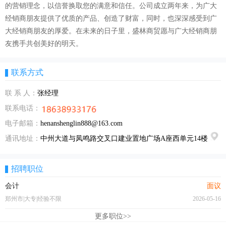
的营销理念，以信誉换取您的满意和信任。公司成立两年来，为广大
经销商朋友提供了优质的产品、创造了财富，同时，也深深感受到广
大经销商朋友的厚爱。在未来的日子里，盛林商贸愿与广大经销商朋
友携手共创美好的明天。
联系方式
联 系 人：
张经理
联系电话：
电子邮箱：
henanshenglin888@163.com
通讯地址：
中州大道与凤鸣路交叉口建业置地广场A座西单元14楼
招聘职位
会计
面议
郑州市|大专|经验不限
2026-05-16
更多职位>>