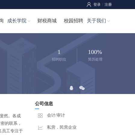
登录
/
注册
询
成长学院
财税商城
校园招聘
关于我们
1
100%
招聘职位
简历处理
公司信息
会计/审计
地位斐然。各成
紧密的联系，
私营．民营企业
名员工专注于