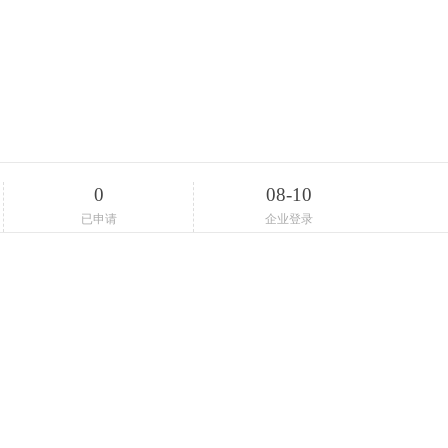
0
08-10
已申请
企业登录
；