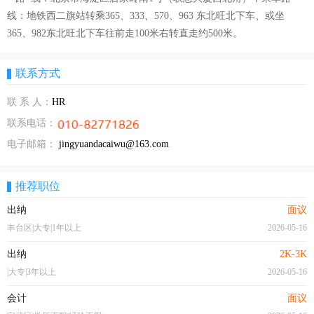
线：地铁西二旗站转乘365、333、570、963 东北旺北下车、或坐
365、982东北旺北下车往前走100米右转直走约500米。
联系方式
联 系 人：
HR
联系电话：
电子邮箱：
jingyuandacaiwu@163.com
推荐职位
出纳
面议
丰台区|大专|1年以上
2026-05-16
出纳
2K-3K
|大专|3年以上
2026-05-16
会计
面议