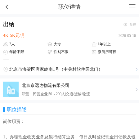
职位详情
出纳
举报
4K-5K元/月
2026-05-16
2人
大专
1年以上
年龄不限
性别不限
微简历可投
北京市海淀区唐家岭南1号（中关村软件园北门）
北京京远达物流有限公司
私营．民营企业|50～200人|交通/运输/物流
职位描述
岗位职责：
1、办理现金收支业务及银行结算业务，每日及时登记现金日记帐及银