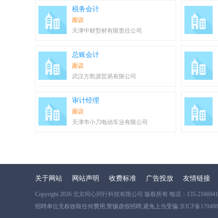
税务会计
面议
天津中财型材有限责任公司
总账会计
面议
武汉方凯源贸易有限公司
审计经理
面议
天津市小刀电动车业有限公司
关于网站
网站声明
收费标准
广告投放
友情链接
Copyright 2026
北京同心同行科技有限公司
版权所有 电话：135-2166941
招聘单位无权收取任何费用,警惕虚假招聘,避免上当受骗
京ICP备17048