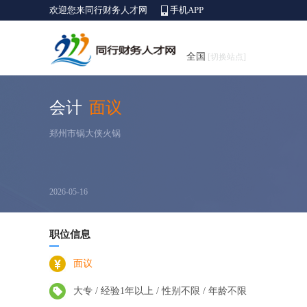
欢迎您来同行财务人才网
手机APP
全国
[切换站点]
会计
面议
郑州市锅大侠火锅
2026-05-16
职位信息
面议
大专 / 经验1年以上 / 性别不限 / 年龄不限