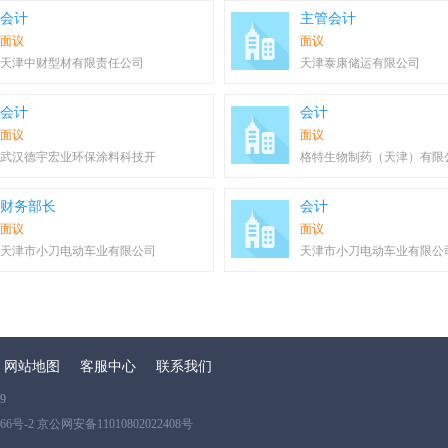
会计
主管会计
面议
面议
天津中财型材有限责任公司
天津泰康储运有限公司
会计
会计
面议
面议
武汉德宇宏业环保涂料科技开
格特生物制药（天津）有限
财务部长
会计
面议
面议
天津市小刀电动车业有限公司
天津市小刀电动车业有限公
网站地图
客服中心
联系我们
9
866号-2 京公网安备11010802022408号