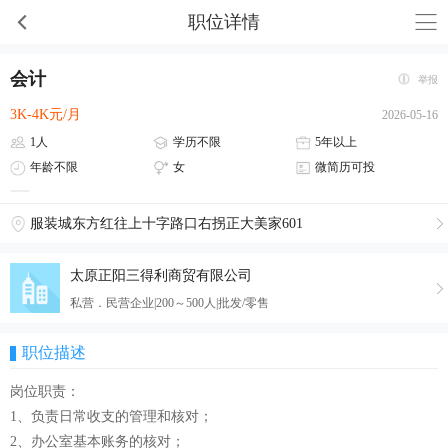
职位详情
会计
举报
3K-4K元/月
2026-05-16
1人
学历不限
5年以上
年龄不限
女
微简历可投
服装城东方红往上十字路口右拐正大美家601
太原正阳三得利商贸有限公司
私营．民营企业|200～500人|批发/零售
职位描述
岗位职责：
1、负责日常收支的管理和核对；
2、办公室基本账务的核对；