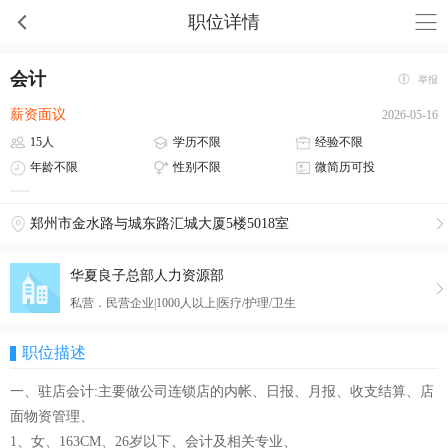
职位详情
会计
举报
薪资面议
2026-05-16
15人
学历不限
经验不限
年龄不限
性别不限
微简历可投
郑州市金水路与城东路汇城大厦5楼5018室
华夏良子总部人力资源部
私营．民营企业|1000人以上|医疗/护理/卫生
职位描述
一、驻店会计:主要做公司连锁店的内帐、日报、月报、收支结算、店
面物资管理、
1、女、163CM、26岁以下、会计及相关专业、