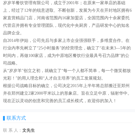
岁岁羊餐饮管理有限公司，成立于2001年；在原来一家单店的基础
上，经过了12年的锐意进取、不断创新，发展为今天在开封地区拥有6
家直营精品门店，河南省范围内16家加盟店，全国范围内十余家委托
代管店并拥有专业管理团队，现代化中央厨房，产品研发中心的知名
品牌企业。
自2014年伊始，公司先后与多家上市企业强强联手，多维度合作。在
行业内率先树立了“25小时服务”的经营理念，确立了“在未来3—5年的
时间内，再做100家店，成为中原地区餐饮行业最具号召力品牌”的公
司战略。
从“岁岁羊”创立之初，就确立了“每一个人都不简单，每一个微笑都放
光彩！”的用人理念和“人才自主培养”的员工发展规划。
根据公司战略目标的确立，公司决定2015年上半年将总部搬迁至郑州
并在郑州建立2家2000平米以上的形象店。旨在立足中原，辐射华中。
现在正以灵动的创意和完善的员工成长模式，欢迎你的加入！
联系方式
联 系 人：
文先生