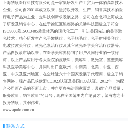
上海皓欣医疗科技有限公司是一家集研发生产工贸为一体的高新技术
企业。公司自2001年成立以来，坚持以开发、生产、销售高技术的医
疗电子产品为主业，走科技创新求发展之路，公司在台北和上海成立
了研发及销售中心，在位于徐汇区银都路的关港科技园建立了符合
ISO9000及ISO13485质量体系的现代化工厂，引进美国先进的美容激
光技术，精心研发生产光子嫩肤仪，光子脱毛仪，光子射频美容仪，
电波拉皮美容仪，激光色素治疗仪及其它激光医学美容治疗仪器等。
产品自投放市场以来，在医学美容界得到了用户及同行业的一致好
评，以上产品应用于各大医院的皮肤科，美容科，激光室，整型美容
科及医学美容中心，并同时出口至欧州，中南美，北美，中亚，西
亚，中东及亚州地区，在全球近六十个国家发展了代理商，建立了销
售网络，现产品已获欧盟CE1023认证及美国FDA认证。2012年，为配
合公司新产品的不断上市，并向更多先进国家覆盖，遵循“产品质量，
服务质量，销售质量”的口号，现在全国范围内广纳贤才，望有志之士
投身皓欣，共创伟业。
www.apolo.com.cn
联系方式