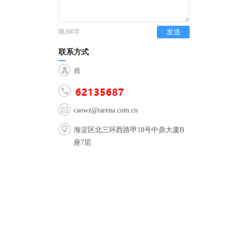
限200字
发送
联系方式
肖
caowz@tarena.com.cn
海淀区北三环西路甲18号中鼎大厦B
座7层