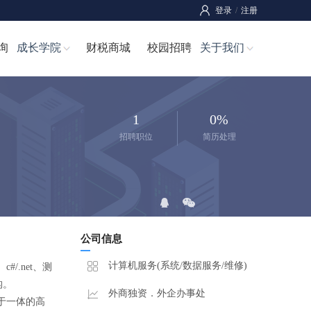
登录
/
注册
询
成长学院
财税商城
校园招聘
关于我们
1
0%
招聘职位
简历处理
公司信息
计算机服务(系统/数据服务/维修)
/.net、测
培训机构。
外商独资．外企办事处
于一体的高