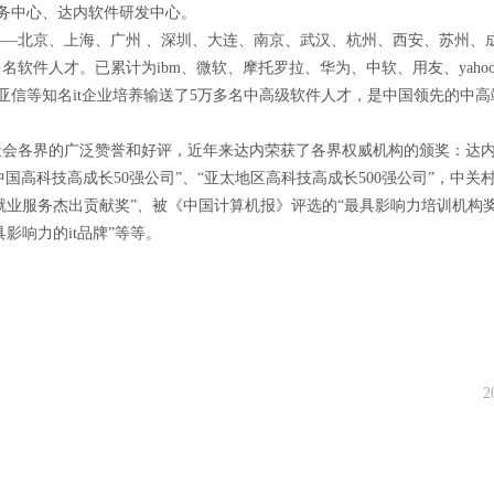
才服务中心、达内软件研发中心。
—北京、上海、广州 、深圳、大连、南京、武汉、杭州、西安、苏州、成
名软件人才。已累计为ibm、微软、摩托罗拉、华为、中软、用友、yaho
亚信等知名it企业培养输送了5万多名中高级软件人才，是中国领先的中
社会各界的广泛赞誉和好评，近年来达内荣获了各界权威机构的颁奖：达
选的 “中国高科技高成长50强公司”、“亚太地区高科技高成长500强公司”，中
就业服务杰出贡献奖”、被《中国计算机报》评选的“最具影响力培训机构奖
影响力的it品牌”等等。
2