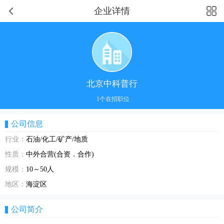
企业详情
北京中科普行
1个在招职位
公司信息
行业：
石油/化工/矿产/地质
性质：
中外合营(合资．合作)
规模：
10～50人
地区：
海淀区
公司简介