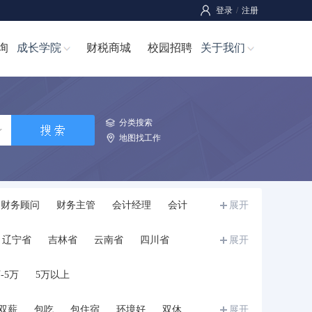
登录
/
注册
询
成长学院
财税商城
校园招聘
关于我们
分类搜索
地图找工作
财务顾问
财务主管
会计经理
会计
展开
师
成本经理/成本主管
成本管理员
辽宁省
吉林省
云南省
四川省
展开
宁夏
甘肃省
青海省
新疆
西藏
-5万
5万以上
双薪
包吃
包住宿
环境好
双休
展开