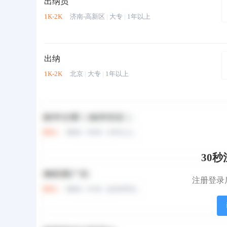
出纳员
1K-2K
济南-高新区
|
大专
|
1年以上
出纳
1K-2K
北京
|
大专
|
1年以上
出纳员(职位编号：3
1K-2K
济南-历下区
|
大专
|
经验不限
30
出纳（迎接毕业生五险
注册登录
1K-2K
青岛-市南区
|
大专
|