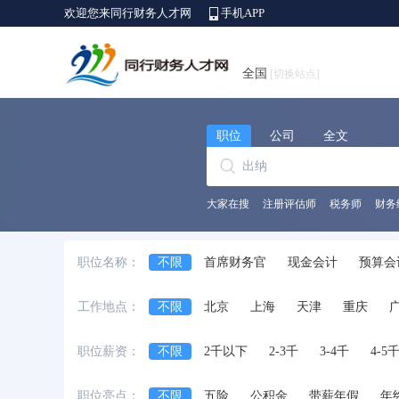
欢迎您来同行财务人才网
手机APP
全国
[切换站点]
职位
公司
全文
大家在搜
注册评估师
税务师
财务
职位名称：
不限
首席财务官
现金会计
预算会
出纳员
会计师
财务/会计助理
会
工作地点：
不限
北京
上海
天津
重庆
中级会计师
审计经理/主管
审计专员/
安徽省
江西省
黑龙江省
河北省
职位薪资：
不限
2千以下
2-3千
3-4千
4-5
台湾省
香港
澳门
国外
职位亮点：
不限
五险
公积金
带薪年假
年