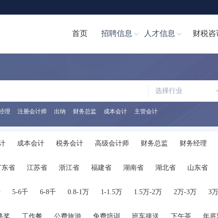
首页
招聘信息
人才信息
财税咨
选择行业
经理
注册会计师
出纳
财务总监
成本会计
主管会计
计
成本会计
税务会计
高级会计师
财务总监
财务经理
计文员
财务分析经理/主管
财务分析员
注册会计师
注册税务
广东省
江苏省
浙江省
福建省
湖南省
湖北省
山东省
助理
税务经理
税务专员/助理
统计员
其他职位
陕西省
海南省
河南省
山西省
内蒙古
广西
贵州省
千
5-6千
6-8千
0.8-1万
1-1.5万
1.5万-2万
2万-3万
3万
终奖
工作餐
公费旅游
免费培训
班车接送
下午茶
年底