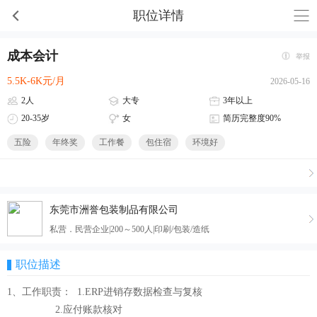
职位详情
成本会计
举报
5.5K-6K元/月
2026-05-16
2人
大专
3年以上
20-35岁
女
简历完整度90%
五险
年终奖
工作餐
包住宿
环境好
东莞市洲誉包装制品有限公司
私营．民营企业|200～500人|印刷/包装/造纸
职位描述
1、工作职责： 1.ERP进销存数据检查与复核
2.应付账款核对