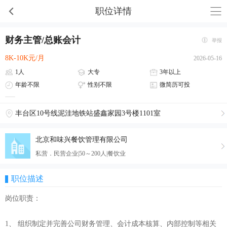
职位详情
财务主管/总账会计
举报
8K-10K元/月
2026-05-16
1人
大专
3年以上
年龄不限
性别不限
微简历可投
丰台区10号线泥洼地铁站盛鑫家园3号楼1101室
北京和味兴餐饮管理有限公司
私营．民营企业|50～200人|餐饮业
职位描述
岗位职责：
1、 组织制定并完善公司财务管理、会计成本核算、内部控制等相关