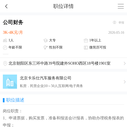
职位详情
公司财务
举报
3K-4K元/月
2026-05-16
1人
大专
1年以上
年龄不限
性别不限
微简历可投
北京朝阳区东三环中路39号院建外SOHO西区18号楼1901室
北京卡乐仕汽车服务有限公司
私营．民营企业|10～50人|互联网/电子商务
职位描述
岗位职责：
1、申请票据，购买发票，准备和报送会计报表，协助办理税务报表的
申报；