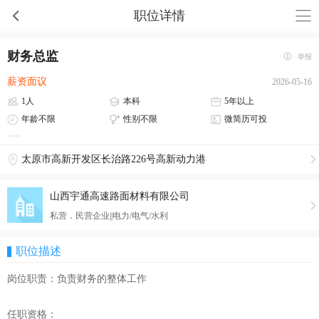
职位详情
财务总监
举报
薪资面议
2026-05-16
1人
本科
5年以上
年龄不限
性别不限
微简历可投
太原市高新开发区长治路226号高新动力港
山西宇通高速路面材料有限公司
私营．民营企业||电力/电气/水利
职位描述
岗位职责：负责财务的整体工作
任职资格：