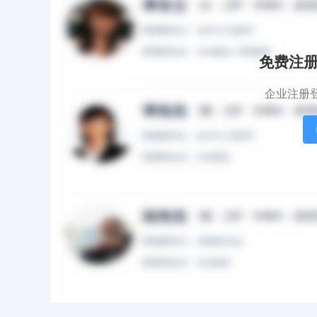
黄女士
女
|
56岁
|
本科
|
10年
期望职位：会计师+高级会计师
期望地点：北京
免费注
企业注册
吴先生
男
|
39岁
|
本科
|
4年
期望职位：高级会计师+财务分析经理/主
期望地点：北京
张女士
女
|
40岁
|
硕士
|
3年
期望职位：审计专员/助理+财务总监+高级
期望地点：北京