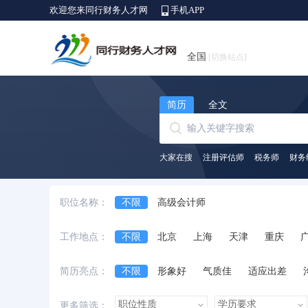
欢迎您来同行财务人才网
手机APP
全国
[切换站点]
简历
全文
大家在搜
注册评估师
税务师
财务
职位名称：
不限
高级会计师
工作地点：
不限
北京
上海
天津
重庆
安徽省
江西省
黑龙江省
河北省
简历亮点：
不限
形象好
气质佳
适应出差
台湾省
香港
澳门
国外
诚实守信
外语好
性格开朗
有上进
更多筛选：