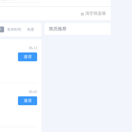
清空筛选项
简历推荐
序
发布时间
热度
06-13
邀请
09-05
邀请