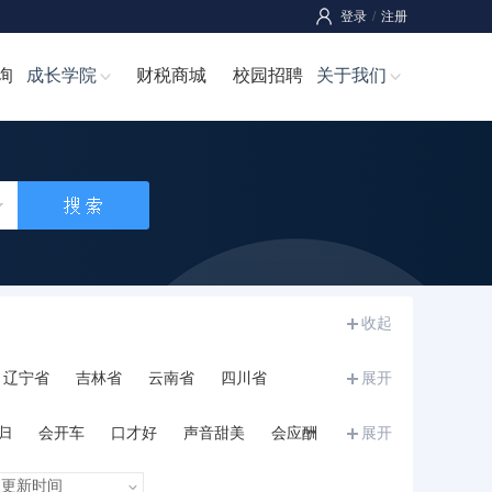
登录
/
注册
询
成长学院
财税商城
校园招聘
关于我们
收起
辽宁省
吉林省
云南省
四川省
展开
宁夏
甘肃省
青海省
新疆
西藏
归
会开车
口才好
声音甜美
会应酬
展开
和力
诚信正直
执行力强
沉稳内敛