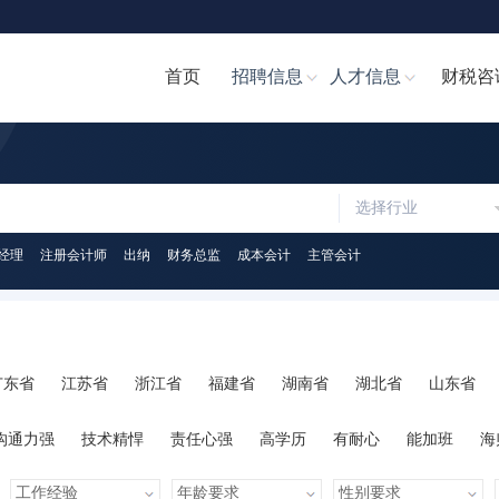
首页
招聘信息
人才信息
财税咨
选择行业
经理
注册会计师
出纳
财务总监
成本会计
主管会计
广东省
江苏省
浙江省
福建省
湖南省
湖北省
山东省
陕西省
海南省
河南省
山西省
内蒙古
广西
贵州省
沟通力强
技术精悍
责任心强
高学历
有耐心
能加班
海
心
人脉广泛
知识丰富
才艺多
很幽默
学习力强
有亲