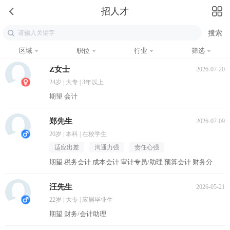
招人才
区域
职位
行业
筛选
Z女士
2026-07-20
24岁 | 大专 | 3年以上
期望 会计
郑先生
2026-07-09
20岁 | 本科 | 在校学生
适应出差
沟通力强
责任心强
期望 税务会计 成本会计 审计专员/助理 预算会计 财务分析员
汪先生
2026-05-21
22岁 | 大专 | 应届毕业生
期望 财务/会计助理