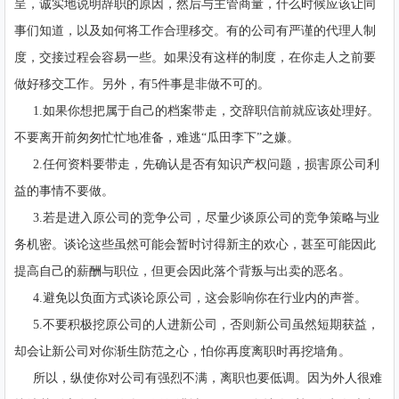
呈，诚实地说明辞职的原因，然后与主管商量，什么时候应该让同
事们知道，以及如何将工作合理移交。有的公司有严谨的代理人制
度，交接过程会容易一些。如果没有这样的制度，在你走人之前要
做好移交工作。另外，有5件事是非做不可的。
1.如果你想把属于自己的档案带走，交辞职信前就应该处理好。
不要离开前匆匆忙忙地准备，难逃“瓜田李下”之嫌。
2.任何资料要带走，先确认是否有知识产权问题，损害原公司利
益的事情不要做。
3.若是进入原公司的竞争公司，尽量少谈原公司的竞争策略与业
务机密。谈论这些虽然可能会暂时讨得新主的欢心，甚至可能因此
提高自己的薪酬与职位，但更会因此落个背叛与出卖的恶名。
4.避免以负面方式谈论原公司，这会影响你在行业内的声誉。
5.不要积极挖原公司的人进新公司，否则新公司虽然短期获益，
却会让新公司对你渐生防范之心，怕你再度离职时再挖墙角。
所以，纵使你对公司有强烈不满，离职也要低调。因为外人很难