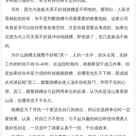
没有能力做好它，有没有韧劲将它坚持到底。
另外，因为与老板关系不好就跳槽是不明智的。要明白，人际关
系相处的好坏，并不是判断跳槽与否最重要的衡量指标。这家公司
本身是否可以给你带来发展空间，才是你最需要去考虑的。如果仅
仅因为与上司关系不好就冲动地跳槽，即使跳了，也只是换汤不换
药。
为什么跳槽太频繁不好呢?其一，人的一生中，掐头去尾，实际
工作的时间只有30-40年。在这段时期内，谁都希望干成几件事。但
是如果你在年富力强的时候频频跳槽，在哪里也扎不下根，那成就
从何谈起呢?其二，频繁跳槽会使人滋长投机取巧，华而不实的心
理。其三，频繁跳槽会引起聘用单位的反感，认为你是这山看着那
山高，在哪里也干不长久。
跳槽是为了寻找一个更适合自己的岗位，所以在选择单位时一定
要慎重、认真，对自己力不胜任，引不起兴趣的岗位即使待遇诱人
最好也别去，一旦选中了就要认真干一段，干出成效来。