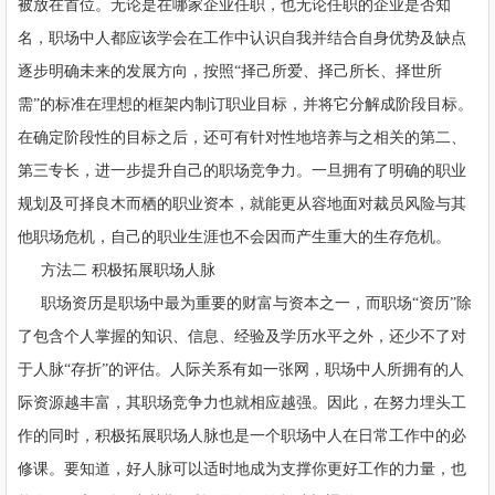
被放在首位。无论是在哪家企业任职，也无论任职的企业是否知
名，职场中人都应该学会在工作中认识自我并结合自身优势及缺点
逐步明确未来的发展方向，按照“择己所爱、择己所长、择世所
需”的标准在理想的框架内制订职业目标，并将它分解成阶段目标。
在确定阶段性的目标之后，还可有针对性地培养与之相关的第二、
第三专长，进一步提升自己的职场竞争力。一旦拥有了明确的职业
规划及可择良木而栖的职业资本，就能更从容地面对裁员风险与其
他职场危机，自己的职业生涯也不会因而产生重大的生存危机。
方法二 积极拓展职场人脉
职场资历是职场中最为重要的财富与资本之一，而职场“资历”除
了包含个人掌握的知识、信息、经验及学历水平之外，还少不了对
于人脉“存折”的评估。人际关系有如一张网，职场中人所拥有的人
际资源越丰富，其职场竞争力也就相应越强。因此，在努力埋头工
作的同时，积极拓展职场人脉也是一个职场中人在日常工作中的必
修课。要知道，好人脉可以适时地成为支撑你更好工作的力量，也