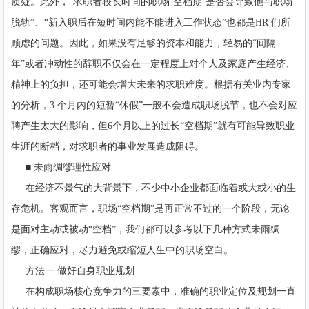
质疑。此外，“求职者较长时间的职场‘空档期’是否会导致他与职场
脱轨”、“新入职后在短时间内能不能进入工作状态”也都是HR 们所
顾虑的问题。因此，如果没有足够的资本和能力，轻易的“间隔
年”或者冲动性的辞职不仅会在一定程度上对个人及家庭产生经济、
精神上的负担，还可能会增大未来的求职难度。根据有关业内专家
的分析，3 个月内的短暂“休假”一般不会造成职场脱节，也不会对应
聘产生太大的影响，但6个月以上的过长“空档期”就有可能导致职业
生涯的断档，对求职者的事业发展造成阻碍。
■ 未雨绸缪理性应对
在经济不景气的大背景下，不少中小企业都面临着或大或小的生
存危机。客观而言，职场“空档期”是再正常不过的一个阶段，无论
是面对主动或被动“空档”，我们都可以参考以下几种方式未雨绸
缪，正确应对，尽力避免或缩短人生中的职场空白。
方法一 做好自身职业规划
在构成职场核心竞争力的三要素中，准确的职业定位及规划一直