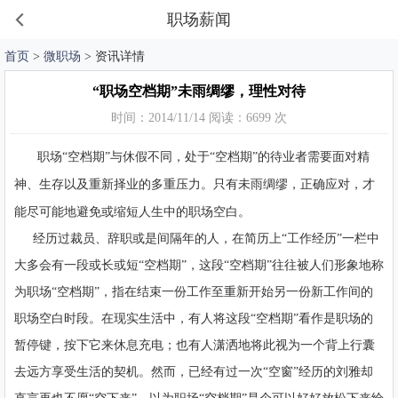
职场薪闻
首页
>
微职场
> 资讯详情
“职场空档期”未雨绸缪，理性对待
时间：2014/11/14 阅读：6699 次
职场“空档期”与休假不同，处于“空档期”的待业者需要面对精
神、生存以及重新择业的多重压力。只有未雨绸缪，正确应对，才
能尽可能地避免或缩短人生中的职场空白。
经历过裁员、辞职或是间隔年的人，在简历上“工作经历”一栏中
大多会有一段或长或短“空档期”，这段“空档期”往往被人们形象地称
为职场“空档期”，指在结束一份工作至重新开始另一份新工作间的
职场空白时段。在现实生活中，有人将这段“空档期”看作是职场的
暂停键，按下它来休息充电；也有人潇洒地将此视为一个背上行囊
去远方享受生活的契机。然而，已经有过一次“空窗”经历的刘雅却