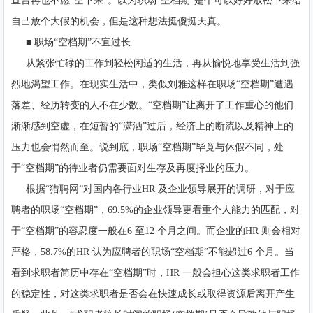
直言再也不愿“空下来”。以为职场“空档期”是个可以好好放松下来给
自己放个大假的机会，但是这种想法挺傻挺天真。
■ 职场“空档期”不宜过长
从紧张忙碌的工作到轻松闲适的生活，再从愉悦地享受生活到强
烈地渴望工作。在现实生活中，类似刘雅这样在职场“空档期”遭遇
落差、经历转变的人不在少数。“空档期”让离开了工作重心的他们
渐渐感到空虚，在短暂的“潇洒”过后，经济上的断流以及精神上的
压力也会悄然而至。说到底，职场“空档期”毕竟与休假不同，处
于“空档期”的待业者仍需要面对生存及再度择业的压力。
根据“猎聘网”对国内各行业HR 及企业领导展开的调研，对于应
聘者的职场“空档期”，69.5%的企业领导更看重个人能力的匹配，对
于“空档期”的容忍度一般在6 至12 个月之间。而企业的HR 则会相对
严格，58.7%的HR 认为应聘者的职场“空档期”不能超过6 个月。当
看到求职者简历中存在“空档期”时，HR 一般会担心这类求职者工作
的稳定性，对这类求职者是否会在快速成长或取得资源后离开产生