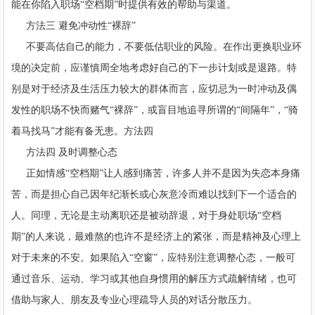
能在你陷入职场“空档期”时提供有效的帮助与渠道。
方法三 避免冲动性“裸辞”
不要高估自己的能力，不要低估职业的风险。在作出更换职业环
境的决定前，应谨慎周全地考虑好自己的下一步计划或是退路。特
别是对于经济及生活压力较大的群体而言，应切忌为一时冲动及偶
发性的职场不快而赌气“裸辞”，或盲目地追寻所谓的“间隔年”，“骑
着马找马”才能有备无患。方法四
方法四 及时调整心态
正如情感“空档期”让人感到痛苦，许多人并不是因为失恋本身痛
苦，而是担心自己因年纪渐长或心灰意冷而难以找到下一个适合的
人。同理，无论是主动离职还是被动辞退，对于身处职场“空档
期”的人来说，最难熬的也许不是经济上的紧张，而是精神及心理上
对于未来的不安。如果陷入“空窗”，应特别注意调整心态，一般可
通过音乐、运动、学习或其他自身惯用的解压方式疏解情绪，也可
借助与家人、朋友及专业心理疏导人员的对话分散压力。