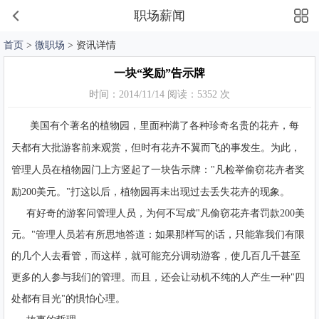
职场薪闻
首页
>
微职场
> 资讯详情
一块“奖励”告示牌
时间：2014/11/14 阅读：5352 次
美国有个著名的植物园，里面种满了各种珍奇名贵的花卉，每
天都有大批游客前来观赏，但时有花卉不翼而飞的事发生。为此，
管理人员在植物园门上方竖起了一块告示牌："凡检举偷窃花卉者奖
励200美元。"打这以后，植物园再未出现过去丢失花卉的现象。
有好奇的游客问管理人员，为何不写成"凡偷窃花卉者罚款200美
元。"管理人员若有所思地答道：如果那样写的话，只能靠我们有限
的几个人去看管，而这样，就可能充分调动游客，使几百几千甚至
更多的人参与我们的管理。而且，还会让动机不纯的人产生一种"四
处都有目光"的惧怕心理。