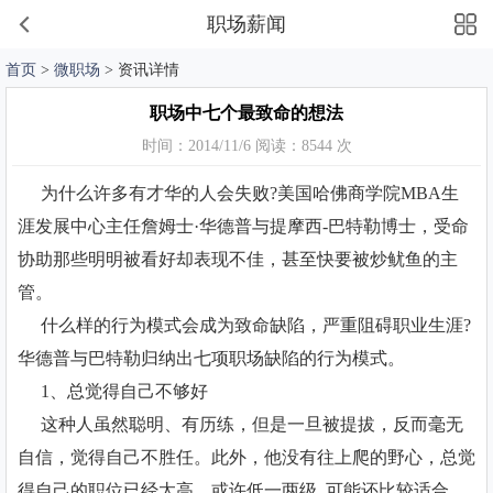
职场薪闻
首页
>
微职场
> 资讯详情
职场中七个最致命的想法
时间：2014/11/6 阅读：8544 次
为什么许多有才华的人会失败?美国哈佛商学院MBA生
涯发展中心主任詹姆士·华德普与提摩西-巴特勒博士，受命
协助那些明明被看好却表现不佳，甚至快要被炒鱿鱼的主
管。
什么样的行为模式会成为致命缺陷，严重阻碍职业生涯?
华德普与巴特勒归纳出七项职场缺陷的行为模式。
1、总觉得自己不够好
这种人虽然聪明、有历练，但是一旦被提拔，反而毫无
自信，觉得自己不胜任。此外，他没有往上爬的野心，总觉
得自己的职位已经太高，或许低一两级 可能还比较适合。