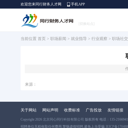
欢迎您来同行财务人才网
手机APP
[切换站点]
当前位置
首页
>
职场薪闻
>
就业指导
>
行业观察
> 职场社
作
来源：
关于网站
网站声明
收费标准
广告投放
友情链接
Copyright 2026
北京同心同行科技有限公司
版权所有 电话：135-2166941
招聘单位无权收取任何费用,警惕虚假招聘,避免上当受骗
京ICP备17048