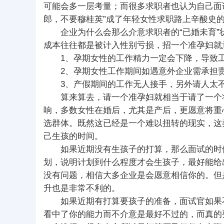
可能会多一层考量；而很多求职者也认为自己面
郎，不要穆桂英”成了年轻女性求职路上辛酸史
企业为什么会那么介意求职者的“已婚未育”
成本往往都是被计入性别亏损，招一个准孕妇就
1、孕期女性的工作精力一定会下降，导致工
2、孕期女性工作期间如遇意外企业需承担
3、产假期间的工作无人接手，另外请人太
算来算去，请一个准孕妇就相当于请了一个将
响，多数女性在婚后，尤其是产后，更愿意将重
选群体。既然这已经是一个难以扭转的现实，这
己生孩的时间。
如果近期没有生孩子的打算，那么面试的时候
划，说明计划到什么程度才会生孩子，最好能给
没有问题，相信大多企业是会愿意相信你的。但
升也是非常不利的。
如果近期有打算要孩子的准备，面试官如果不
看中了你的能力而不介意是最好不过的，而真的