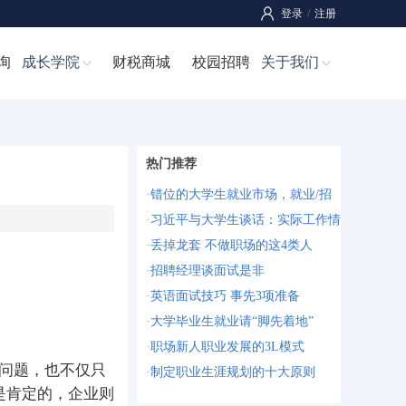
登录
/
注册
询
成长学院
财税商城
校园招聘
关于我们
热门推荐
·
错位的大学生就业市场，就业/招
·
习近平与大学生谈话：实际工作情
·
丢掉龙套 不做职场的这4类人
·
招聘经理谈面试是非
·
英语面试技巧 事先3项准备
·
大学毕业生就业请“脚先着地”
·
职场新人职业发展的3L模式
问题，也不仅只
·
制定职业生涯规划的十大原则
是肯定的，企业则