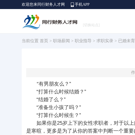
欢迎您来同行财务人才网
手机APP
[切换站点]
当前位置
首页
>
职场薪闻
>
职业指导
>
求职实录
> 已婚未
作
“有男朋友么？”
“打算什么时候结婚？”
“结婚了么？”
“准备生小孩了吗？”
“打算什么时候生？”
如果你是25岁上下的女性求职者，对于以上问
是寒暄，更多是为了从你的答案中判断一个重要