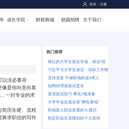
登录
/
注册
询
成长学院
财税商城
校园招聘
关于我们
热门推荐
·
错位的大学生就业市场，就业/招
·
习近平与大学生谈话：实际工作情
·
丢掉龙套 不做职场的这4类人
可以没必要存
·
招聘经理谈面试是非
更像是你向意向客
·
英语面试技巧 事先3项准备
此，一封专业的求
·
大学毕业生就业请“脚先着地”
与简历生硬、流程
·
职场新人职业发展的3L模式
经典求职信的写作
·
制定职业生涯规划的十大原则