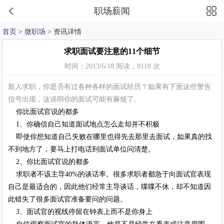
职场薪闻
首页
>
微职场
> 资讯详情
求职面试要注意的11个细节
时间：2013/6/18 阅读：8118 次
新人求职，你是否有过各种各样的面试经历？如果有下面这些警告
信号出现，这说明你的面试可能有麻烦了。
你比面试官说的都多
1、你确信自己知道面试地点怎么走却并不积极
即使你想知道自己失败在哪里也得先去那里去面试，如果真的找
不到地方了，要马上打电话到面试单位问清楚。
2、你比面试官说的都多
求职者不该主导40%的谈话率。很多求职者都急于向面试官表现
自己是最适合的，因此他们经常主导谈话，喋喋不休，却不知道因
此错失了很多面试官准备要问的问题。
3、面试官的视线停留在钟表上而不是你身上