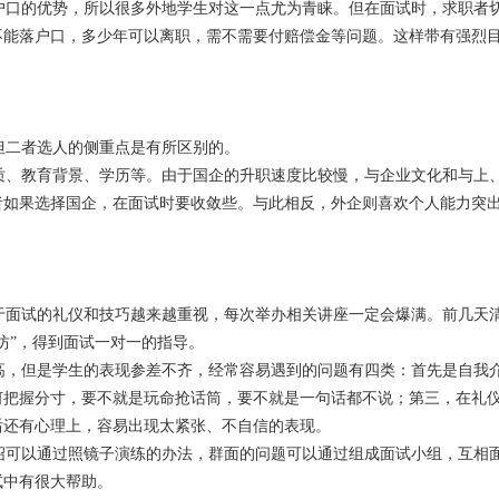
口的优势，所以很多外地学生对这一点尤为青睐。但在面试时，求职者
不能落户口，多少年可以离职，需不需要付赔偿金等问题。这样带有强烈
二者选人的侧重点是有所区别的。
、教育背景、学历等。由于国企的升职速度比较慢，与企业文化和与上
者如果选择国企，在面试时要收敛些。与此相反，外企则喜欢个人能力突
面试的礼仪和技巧越来越重视，每次举办相关讲座一定会爆满。前几天
坊”，得到面试一对一的指导。
，但是学生的表现参差不齐，经常容易遇到的问题有四类：首先是自我
何把握分寸，要不就是玩命抢话筒，要不就是一句话都不说；第三，在礼
后还有心理上，容易出现太紧张、不自信的表现。
可以通过照镜子演练的办法，群面的问题可以通过组成面试小组，互相
试中有很大帮助。