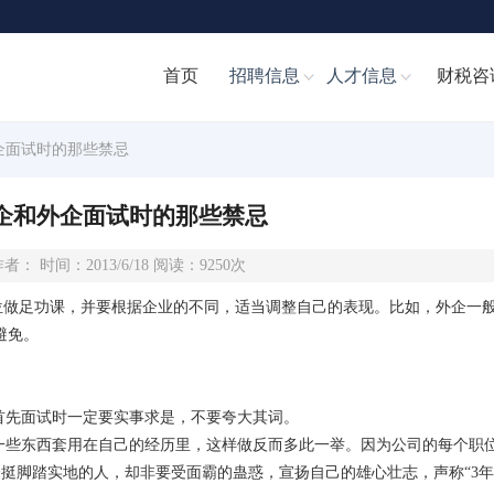
首页
招聘信息
人才信息
财税咨
企面试时的那些禁忌
企和外企面试时的那些禁忌
者： 时间：2013/6/18 阅读：9250次
做足功课，并要根据企业的不同，适当调整自己的表现。比如，外企一般
避免。
先面试时一定要实事求是，不要夸大其词。
些东西套用在自己的经历里，这样做反而多此一举。因为公司的每个职
个挺脚踏实地的人，却非要受面霸的蛊惑，宣扬自己的雄心壮志，声称“3