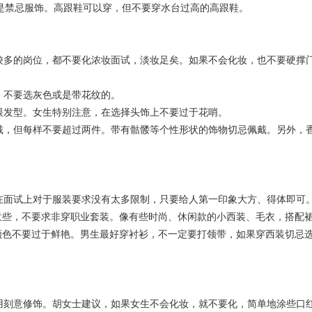
都是禁忌服饰。高跟鞋可以穿，但不要穿水台过高的高跟鞋。
多的岗位，都不要化浓妆面试，淡妆足矣。如果不会化妆，也不要硬撑
不要选灰色或是带花纹的。
发型。女生特别注意，在选择头饰上不要过于花哨。
，但每样不要超过两件。带有骷髅等个性形状的饰物切忌佩戴。另外，
面试上对于服装要求没有太多限制，只要给人第一印象大方、得体即可
意些，不要求非穿职业套装。像有些时尚、休闲款的小西装、毛衣，搭配
颜色不要过于鲜艳。男生最好穿衬衫，不一定要打领带，如果穿西装切忌
刻意修饰。胡女士建议，如果女生不会化妆，就不要化，简单地涂些口