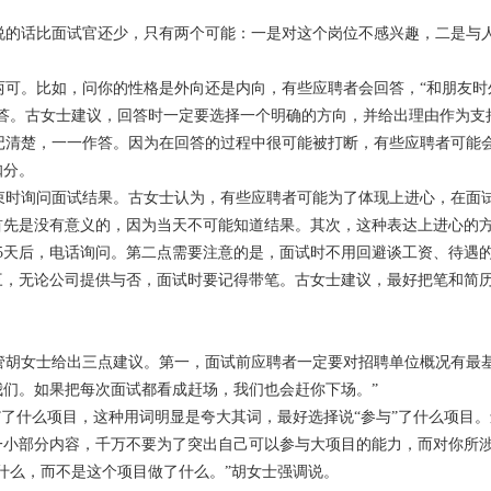
的话比面试官还少，只有两个可能：一是对这个岗位不感兴趣，二是与
可。比如，问你的性格是外向还是内向，有些应聘者会回答，“和朋友时
答。古女士建议，回答时一定要选择一个明确的方向，并给出理由作为支
清楚，一一作答。因为在回答的过程中很可能被打断，有些应聘者可能
扣分。
时询问面试结果。古女士认为，有些应聘者可能为了体现上进心，在面
首先是没有意义的，因为当天不可能知道结果。其次，这种表达上进心的
5天后，电话询问。第二点需要注意的是，面试时不用回避谈工资、待遇
三，无论公司提供与否，面试时要记得带笔。古女士建议，最好把笔和简
胡女士给出三点建议。第一，面试前应聘者一定要对招聘单位概况有最基
们。如果把每次面试都看成赶场，我们也会赶你下场。”
”了什么项目，这种用词明显是夸大其词，最好选择说“参与”了什么项目
一小部分内容，千万不要为了突出自己可以参与大项目的能力，而对你所
什么，而不是这个项目做了什么。”胡女士强调说。