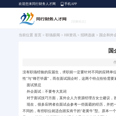
欢迎您来同行财务人才网
手机APP
[切换站点]
当前位置
首页
>
职场薪闻
>
HR资讯
>
招聘选拔
> 国企和外
国
作
没有职场经验的应届生，求职前一定要针对不同的应聘单位
性”与“锋芒毕露”，而在面试国企时，这两个特点恰恰需要
面试禁忌
外企面试：不要夸大其词
对于面试技巧方面，某外企人力资源经理古女士建议，首
现在，很多应聘者在面试会参考一些面霸的经历，并把一
不同的，有些职位就适合踏实肯干的“老黄牛”型。原本一