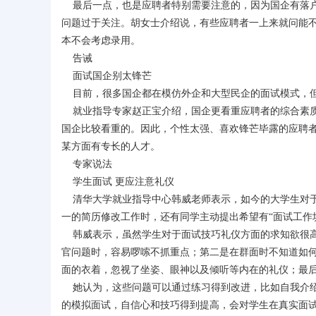
最后一点，也是应聘者特别需要注意的，因为国企有落户
问题过于关注。胡女士介绍说，有些应聘者一上来就问能
本不会考虑录用。
告诫
面试国企别太锋芒
目前，很多国企都在模仿外企和大型民企的面试模式，但
就业指导专家赵正宝介绍，国企更看重应聘者的综合素质
国企比较看重的。因此，个性太强、喜欢锋芒毕露的应聘
某方面有专长的人才。
专家说法
学生面试 更应注意礼仪
清华大学就业指导中心韩威老师表示，如今的大学生对于
一的简历修改工作时，还有同学主动提出希望有“面试工作
韩威表示，虽然学生对于面试技巧礼仪方面的求知欲很高
官问题时，容易啰嗦不抓重点；第二是在群面时不知道如
面的衣着，忽视了坐姿、眼神以及倾听等内在的礼仪；最
她认为，这些问题可以通过练习得到改进，比如自我介绍
的模拟面试，自信心和技巧得到提高，会对学生在真实面