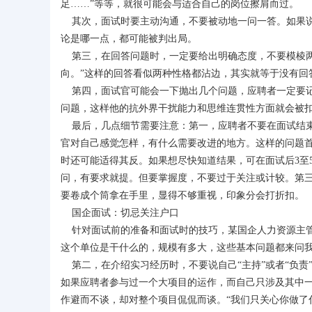
足……”等等，就很可能会与适合自己的岗位擦肩而过。
其次，面试时要主动沟通，不要被动地一问一答。如果说
论是哪一点，都可能被判出局。
第三，在回答问题时，一定要给出明确态度，不要模棱两
向。”这样的回答看似两种性格都沾边，其实就等于没有回
第四，面试官可能会一下抛出几个问题，应聘者一定要记
问题，这样他的抗外界干扰能力和思维连贯性方面就会被
最后，几点细节需要注意：第一，应聘者不要在面试结束
官对自己感觉怎样，有什么需要改进的地方。这样的问题
时还可能适得其反。如果想尽快知道结果，可在面试后3至
问，有要求就提。但要掌握度，不要过于关注或计较。第
要卷成个筒拿在手里，显得不够重视，印象分会打折扣。
国企面试：切忌关注户口
针对面试前的准备和面试时的技巧，某国企人力资源主管
这个单位是干什么的，规模有多大，这些基本问题都来问我
第二，在介绍实习经历时，不要说自己“主持”或者“负责
如果应聘者参与过一个大项目的运作，而自己只涉及其中
作避而不谈，却对整个项目侃侃而谈。“我们只关心你做了