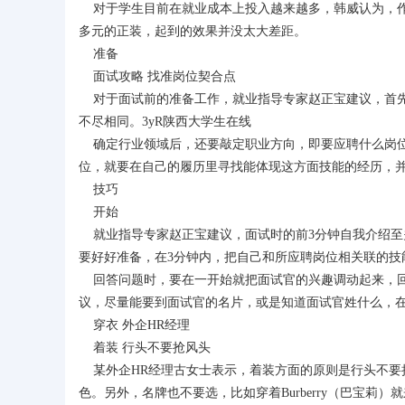
对于学生目前在就业成本上投入越来越多，韩威认为，作为
多元的正装，起到的效果并没太大差距。
准备
面试攻略 找准岗位契合点
对于面试前的准备工作，就业指导专家赵正宝建议，首先
不尽相同。3yR陕西大学生在线
确定行业领域后，还要敲定职业方向，即要应聘什么岗位
位，就要在自己的履历里寻找能体现这方面技能的经历，
技巧
开始
就业指导专家赵正宝建议，面试时的前3分钟自我介绍至
要好好准备，在3分钟内，把自己和所应聘岗位相关联的技
回答问题时，要在一开始就把面试官的兴趣调动起来，回
议，尽量能要到面试官的名片，或是知道面试官姓什么，
穿衣 外企HR经理
着装 行头不要抢风头
某外企HR经理古女士表示，着装方面的原则是行头不要
色。另外，名牌也不要选，比如穿着Burberry（巴宝