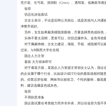
亮片装、乞丐装、洞洞鞋（Crocs）、透明装、低胸装等
妆容
切忌化浓妆面试
古女士表示，不论是应聘公关岗位，或是其他与人沟通较
净整齐就好。
另外，女生如果戴美瞳隐形眼镜，尽量选择黑色或棕色，
头饰不要太花哨，烫发可以，但切忌爆炸头、金色等抢眼
对于佩戴饰物，古女士建议，项链、手链、戒指都可以戴
过浓。3yR陕西大学生在线
国企人力主管
着装 大方得体即可
对于着装方面，某国企人力资源主管胡女士认为，国企在
的企业属于哪个行业，比如设计或IT行业的着装就相对随
的。但禁忌穿短裙、网袜等比较前卫、个性的服饰，服装
料，建议选藏蓝色或灰色。
妆容
不用刻意准备
国企面试重在考查能力而并非外表，所以在妆容方面不用