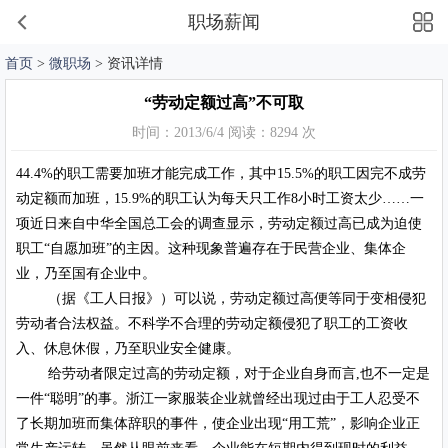
职场薪闻
首页
>
微职场
> 资讯详情
“劳动定额过高”不可取
时间：2013/6/4 阅读：8294 次
44.4%的职工需要加班才能完成工作，其中15.5%的职工因完不成劳
动定额而加班，15.9%的职工认为每天只工作8小时工资太少……一
项近日来自中华全国总工会的调查显示，劳动定额过高已成为迫使
职工“自愿加班”的主因。这种现象普遍存在于民营企业、集体企
业，乃至国有企业中。
（据《工人日报》）可以说，劳动定额过高便等同于变相侵犯
劳动者合法权益。不科学不合理的劳动定额侵犯了职工的工资收
入、休息休假，乃至职业安全健康。
给劳动者限定过高的劳动定额，对于企业自身而言,也不一定是
一件“聪明”的事。浙江一家服装企业就曾经出现过由于工人忍受不
了长期加班而集体辞职的事件，使企业出现“用工荒”，影响企业正