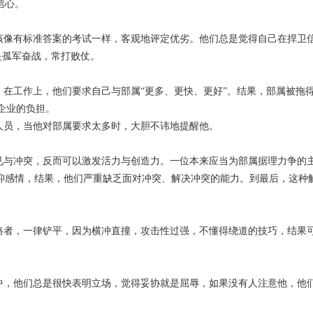
信心。
像有标准答案的考试一样，客观地评定优劣。他们总是觉得自己在捍卫
是孤军奋战，常打败仗。
工作上，他们要求自己与部属“更多、更快、更好”。结果，部属被拖得
企业的负担。
员，当他对部属要求太多时，大胆不讳地提醒他。
与冲突，反而可以激发活力与创造力。一位本来应当为部属据理力争的
抑感情，结果，他们严重缺乏面对冲突、解决冲突的能力。到最后，这种
者，一律铲平，因为横冲直撞，攻击性过强，不懂得绕道的技巧，结果
，他们总是很快表明立场，觉得妥协就是屈辱，如果没有人注意他，他