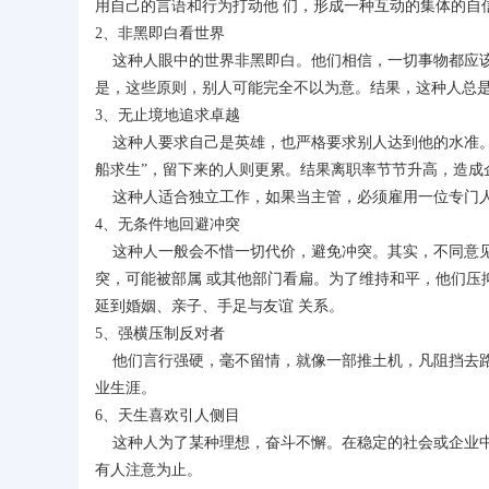
用自己的言语和行为打动他 们，形成一种互动的集体的自
2、非黑即白看世界
这种人眼中的世界非黑即白。他们相信，一切事物都应该
是，这些原则，别人可能完全不以为意。结果，这种人总
3、无止境地追求卓越
这种人要求自己是英雄，也严格要求别人达到他的水准。在
船求生”，留下来的人则更累。结果离职率节节升高，造成
这种人适合独立工作，如果当主管，必须雇用一位专门人
4、无条件地回避冲突
这种人一般会不惜一切代价，避免冲突。其实，不同意见
突，可能被部属 或其他部门看扁。为了维持和平，他们压
延到婚姻、亲子、手足与友谊 关系。
5、强横压制反对者
他们言行强硬，毫不留情，就像一部推土机，凡阻挡去路
业生涯。
6、天生喜欢引人侧目
这种人为了某种理想，奋斗不懈。在稳定的社会或企业中
有人注意为止。