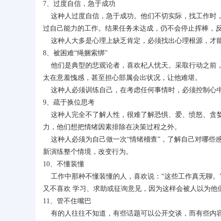
7、过度自信，急于成功
这种人过度自信，急于成功。他们不切实际，找工作时，
过自己能力的工作。结果任务未达成，仍不会停止挥棒，
这种人大多是心理上缺乏肯定，必须找出心理根源，才能
8、被困难“绳捆索绑”
他们是典型的悲观论者，喜欢杞人忧天。采取行动之前，
太在意羞愧感，甚至担心部属会出状况，让他难堪。
这种人必须训练自己，在考虑任何事情时，必须控制心中
9、疏于换位思考
这种人完全不了解人性，很难了解恐惧、爱、愤怒、贪婪
力，他们想把情绪因素排除在决策过程之外。
这种人必须为自己做一次“情绪稽查”，了解自己对哪些
新演练整个情境，改变行为。
10、不懂装懂
工作中那种不懂装懂的人，喜欢说：“这些工作真无聊。”
又不喜欢 学习、求助或征询意见，因为这样会被人以为他
11、管不住嘴巴
有的人往往不知道，有些话题可以公开交谈，而有些内容