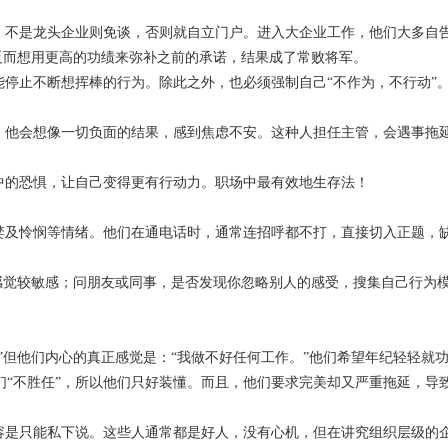
不是龙头企业则免谈，否则就自立门户。进入大企业工作，他们大多自
反而想用更高的功绩来弥补之前的承诺，结果成了常败将军。
停止不断想挥棒的行为。除此之外，也必须强制自己“不作为，不行动”
他会想像一切负面的结果，感到焦虑不安。这种人担任主管，会遇事拖
的恐惧，让自己变得更有行动力。职场中最有效地生存法！
及怜悯等情绪。他们在通电话时，通常连招呼都不打，直接切入正题，
感觉较敏感；问朋友或同事，是否发现你忽略别人的感受，搜集自己行为
但他们内心的真正感觉是：“我做不好任何工作。”他们希望年纪轻轻就
们“不胜任”，所以他们只好装懂。而且，他们要求完美却又严重拖延，导
是只能私下说。这些人通常都是好人，没有心机，但在讲究组织层级的