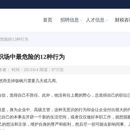
首页
招聘信息
人才信息
财税咨
最危险的12种行为
职场中最危险的12种行为
作者： 时间：2013/6/4 阅读：8737次
—然而丢掉饭碗只需要几天或几周。
信，觉得自己不胜任。此外，他没有往上爬的野心，总觉得自己的职位
是，身为企业中、高级主管，这种无意识的行为却会让企业付出很大的
自己的本事去开辟一个新的生活空间，或者仅仅做好本职工作，就想脱
己的想法和主张，维护自身的尊严和权利，然后尽一切可能去影响同事、