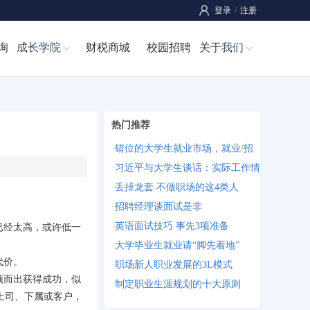
登录
/
注册
询
成长学院
财税商城
校园招聘
关于我们
热门推荐
·
错位的大学生就业市场，就业/招
·
习近平与大学生谈话：实际工作情
·
丢掉龙套 不做职场的这4类人
·
招聘经理谈面试是非
·
英语面试技巧 事先3项准备
已经太高，或许低一
·
大学毕业生就业请“脚先着地”
代价。
·
职场新人职业发展的3L模式
颖而出获得成功，似
·
制定职业生涯规划的十大原则
上司、下属或客户，