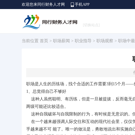
欢迎您来同行财务人才网
手机APP
[切换站点]
当前位置
首页
>
职场薪闻
>
职业指导
>
职场观察
> 职场中
职场是人生的历练场，找个合适的工作需要3到15个月—
1、总觉得自己不够好
这种人虽然聪明、有历练，但是一旦被提拔，反而毫无自
两级可能还比较适合。
这种自我破坏与自我限制的行为，有时候是无意识的。但
在一个越来越强调人际交往和互动的现代社会里，仅仅凭
乎越来越不可 能了。唯一的做法是，勇敢地说出和实施自