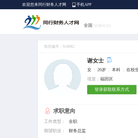
欢迎您来同行财务人才网
手机APP
全国
[切换站点]
简历编号：N30082
谢女士
女
|
20岁
|
本科
|
在校
现居：
福田区
登录获取联系方式
求职意向
工作类型：
全职
期望职业：
财务总监