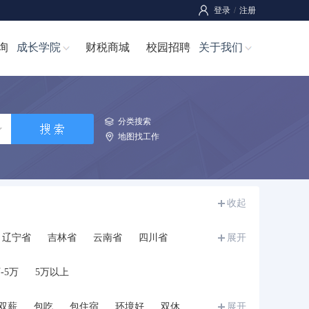
登录
/
注册
询
成长学院
财税商城
校园招聘
关于我们
分类搜索
地图找工作
收起
辽宁省
吉林省
云南省
四川省
展开
宁夏
甘肃省
青海省
新疆
西藏
-5万
5万以上
双薪
包吃
包住宿
环境好
双休
展开