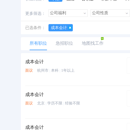
加班费
朝九晚五
美女多
帅哥多
更多筛选：
已选条件：
成本会计
所有职位
急招职位
地图找工作
成本会计
面议
杭州市
|
本科
|
1年以上
成本会计
面议
北京
|
学历不限
|
经验不限
成本会计