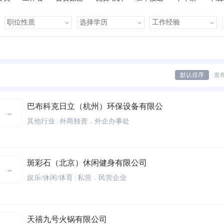
有提成
全勤奖
有补助
晋升快
车贴
房贴
健康体检
默认排序
发
巴布科克日立（杭州）环保设备有限公
其他行业
|
外商独资．外企办事处
斑彩石（北京）休闲健身有限公司
娱乐/休闲/体育
|
私营．民营企业
天禧九号火锅有限公司