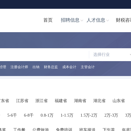
首页
招聘信息
人才信息
财税咨
选择行业
经理
注册会计师
出纳
财务总监
成本会计
主管会计
广东省
江苏省
浙江省
福建省
湖南省
湖北省
山东省
陕西省
海南省
河南省
山西省
内蒙古
广西
贵州省
千
5-6千
6-8千
0.8-1万
1-1.5万
1.5万-2万
2万-3万
3万
终奖
工作餐
公费旅游
免费培训
班车接送
下午茶
年底