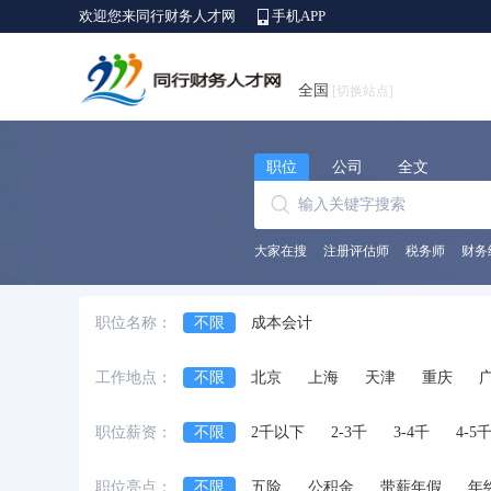
欢迎您来同行财务人才网
手机APP
全国
[切换站点]
职位
公司
全文
大家在搜
注册评估师
税务师
财务
职位名称：
不限
成本会计
工作地点：
不限
北京
上海
天津
重庆
安徽省
江西省
黑龙江省
河北省
职位薪资：
不限
2千以下
2-3千
3-4千
4-5
台湾省
香港
澳门
国外
职位亮点：
不限
五险
公积金
带薪年假
年