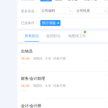
加班费
朝九晚五
美女多
帅哥多
更多筛选：
已选条件：
医疗保险
所有职位
急招职位
地图找工作
出纳员
5K-6K
朝阳区
|
大专
|
经验不限
财务/会计助理
5K-6K
朝阳区
|
大专
|
经验不限
会计/会计师