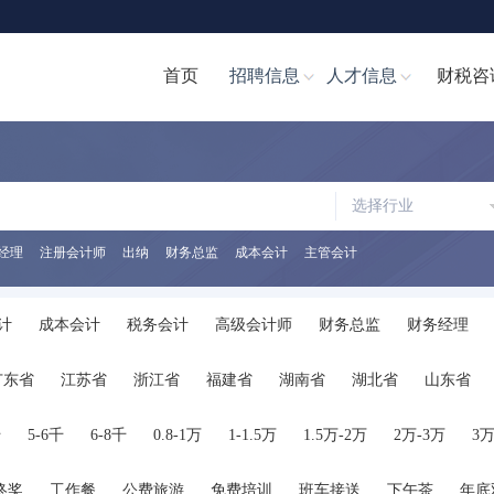
首页
招聘信息
人才信息
财税咨
选择行业
经理
注册会计师
出纳
财务总监
成本会计
主管会计
计
成本会计
税务会计
高级会计师
财务总监
财务经理
计文员
财务分析经理/主管
财务分析员
注册会计师
注册税务
广东省
江苏省
浙江省
福建省
湖南省
湖北省
山东省
助理
税务经理
税务专员/助理
统计员
其他职位
陕西省
海南省
河南省
山西省
内蒙古
广西
贵州省
千
5-6千
6-8千
0.8-1万
1-1.5万
1.5万-2万
2万-3万
3万
终奖
工作餐
公费旅游
免费培训
班车接送
下午茶
年底