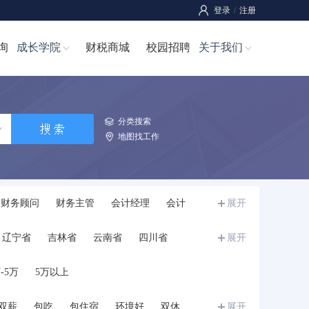
登录
/
注册
询
成长学院
财税商城
校园招聘
关于我们
分类搜索
地图找工作
财务顾问
财务主管
会计经理
会计
展开
师
成本经理/成本主管
成本管理员
辽宁省
吉林省
云南省
四川省
展开
宁夏
甘肃省
青海省
新疆
西藏
-5万
5万以上
双薪
包吃
包住宿
环境好
双休
展开