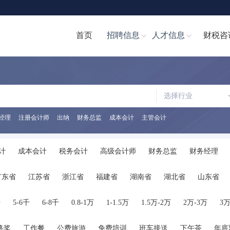
首页
招聘信息
人才信息
财税咨
选择行业
经理
注册会计师
出纳
财务总监
成本会计
主管会计
计
成本会计
税务会计
高级会计师
财务总监
财务经理
计文员
财务分析经理/主管
财务分析员
注册会计师
注册税务
广东省
江苏省
浙江省
福建省
湖南省
湖北省
山东省
助理
税务经理
税务专员/助理
统计员
其他职位
陕西省
海南省
河南省
山西省
内蒙古
广西
贵州省
千
5-6千
6-8千
0.8-1万
1-1.5万
1.5万-2万
2万-3万
3万
终奖
工作餐
公费旅游
免费培训
班车接送
下午茶
年底