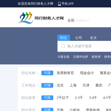
欢迎您来同行财务人才网
手机APP
全国
[切换站点]
职位
公司
全文
大家在搜
注册评估师
税务师
财务
职位名称：
不限
首席财务官
现金会计
预算会
出纳员
会计师
财务/会计助理
会
工作地点：
不限
北京
上海
天津
重庆
中级会计师
审计经理/主管
审计专员/
安徽省
江西省
黑龙江省
河北省
职位薪资：
不限
2千以下
2-3千
3-4千
4-5
台湾省
香港
澳门
国外
职位亮点：
不限
五险
公积金
带薪年假
年