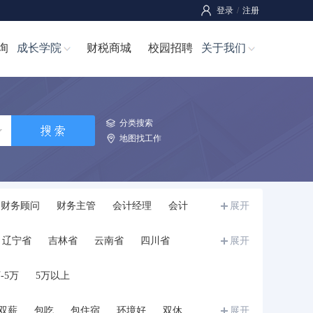
登录
/
注册
询
成长学院
财税商城
校园招聘
关于我们
分类搜索
地图找工作
财务顾问
财务主管
会计经理
会计
展开
师
成本经理/成本主管
成本管理员
辽宁省
吉林省
云南省
四川省
展开
宁夏
甘肃省
青海省
新疆
西藏
-5万
5万以上
双薪
包吃
包住宿
环境好
双休
展开