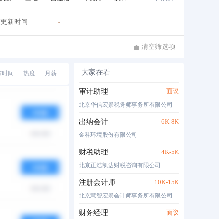
班车接送
住房补贴
公费旅游
清空筛选项
大家在看
布时间
热度
月薪
审计助理
面议
北京华信宏景税务师事务所有限公司
申请
出纳会计
6K-8K
05-16
金科环境股份有限公司
财税助理
4K-5K
北京正浩凯达财税咨询有限公司
申请
注册会计师
10K-15K
05-16
北京慧智宏景会计师事务所有限公司
财务经理
面议