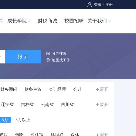
登录
/
注册
询
成长学院
财税商城
校园招聘
关于我们
分类搜索
地图找工作
财务顾问
财务主管
会计经理
会计
展开
师
成本经理/成本主管
成本管理员
辽宁省
吉林省
云南省
四川省
展开
宁夏
甘肃省
青海省
新疆
西藏
-5万
5万以上
双薪
包吃
包住宿
环境好
双休
展开