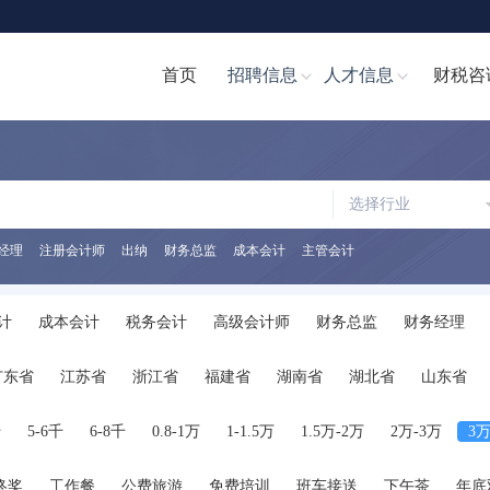
首页
招聘信息
人才信息
财税咨
选择行业
经理
注册会计师
出纳
财务总监
成本会计
主管会计
计
成本会计
税务会计
高级会计师
财务总监
财务经理
计文员
财务分析经理/主管
财务分析员
注册会计师
注册税务
广东省
江苏省
浙江省
福建省
湖南省
湖北省
山东省
助理
税务经理
税务专员/助理
统计员
其他职位
陕西省
海南省
河南省
山西省
内蒙古
广西
贵州省
千
5-6千
6-8千
0.8-1万
1-1.5万
1.5万-2万
2万-3万
3万
终奖
工作餐
公费旅游
免费培训
班车接送
下午茶
年底