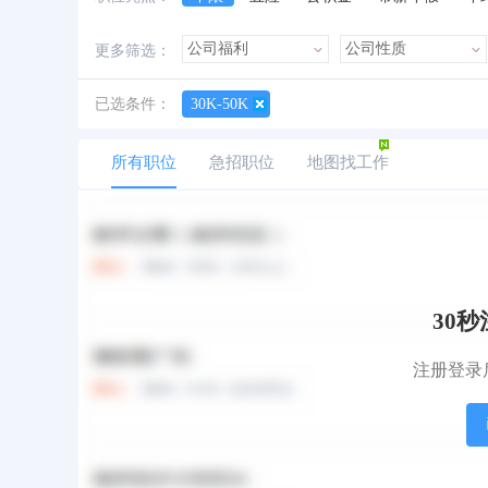
加班费
朝九晚五
美女多
帅哥多
更多筛选：
已选条件：
30K-50K
所有职位
急招职位
地图找工作
预算与税收主管
30K-50K
北京
|
本科
|
3年以上
30
财务总监
注册登录
30K-50K
天津
|
学历不限
|
经验不限
高级审计经理/注册会