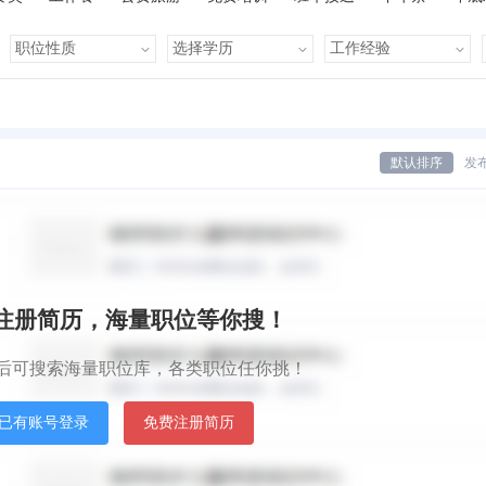
有提成
全勤奖
有补助
晋升快
车贴
房贴
健康体检
默认排序
发
中体彩科技发展有限公司
计算机服务(系统/数据服务/维修)
|
国有企业
秒注册简历，海量职位等你搜！
上海谷正企业咨询管理公司
后可搜索海量职位库，各类职位任你挑！
|
已有账号登录
免费注册简历
北京中天呈会计师事务所（普通合伙）