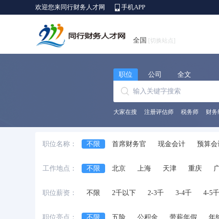
欢迎您来同行财务人才网
手机APP
全国
[切换站点]
职位
公司
全文
大家在搜
注册评估师
税务师
财务
职位名称：
不限
首席财务官
现金会计
预算会
出纳员
会计师
财务/会计助理
会
工作地点：
不限
北京
上海
天津
重庆
中级会计师
审计经理/主管
审计专员/
安徽省
江西省
黑龙江省
河北省
职位薪资：
不限
2千以下
2-3千
3-4千
4-5
台湾省
香港
澳门
国外
职位亮点：
不限
五险
公积金
带薪年假
年