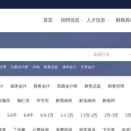
首页
招聘信息
人才信息
财税咨
选择行业
经理
注册会计师
出纳
财务总监
成本会计
主管会计
计
成本会计
税务会计
高级会计师
财务总监
财务经理
计文员
财务分析经理/主管
财务分析员
注册会计师
注册税务
安顺市
铜仁市
毕节市
黔西南州
黔东南州
黔南州
助理
税务经理
税务专员/助理
统计员
其他职位
千
5-6千
6-8千
0.8-1万
1-1.5万
1.5万-2万
2万-3万
3万
终奖
工作餐
公费旅游
免费培训
班车接送
下午茶
年底