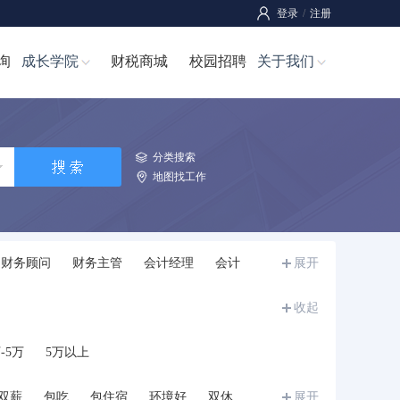
登录
/
注册
询
成长学院
财税商城
校园招聘
关于我们
分类搜索
地图找工作
财务顾问
财务主管
会计经理
会计
展开
师
成本经理/成本主管
成本管理员
收起
-5万
5万以上
双薪
包吃
包住宿
环境好
双休
展开