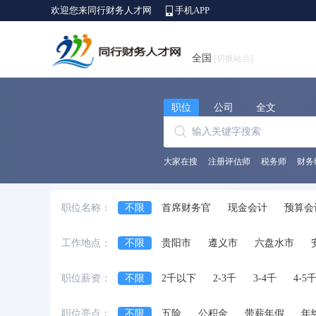
欢迎您来同行财务人才网
手机APP
全国
[切换站点]
职位
公司
全文
大家在搜
注册评估师
税务师
财务
职位名称：
不限
首席财务官
现金会计
预算会
出纳员
会计师
财务/会计助理
会
工作地点：
不限
贵阳市
遵义市
六盘水市
中级会计师
审计经理/主管
审计专员/
职位薪资：
不限
2千以下
2-3千
3-4千
4-5
职位亮点：
不限
五险
公积金
带薪年假
年