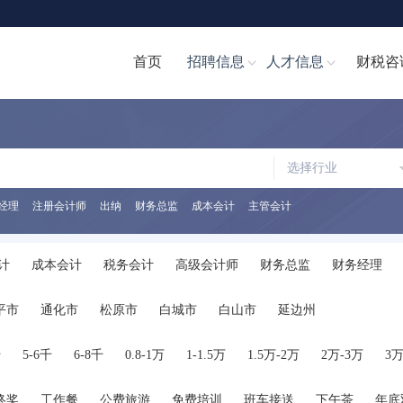
首页
招聘信息
人才信息
财税咨
选择行业
经理
注册会计师
出纳
财务总监
成本会计
主管会计
计
成本会计
税务会计
高级会计师
财务总监
财务经理
计文员
财务分析经理/主管
财务分析员
注册会计师
注册税务
平市
通化市
松原市
白城市
白山市
延边州
助理
税务经理
税务专员/助理
统计员
其他职位
千
5-6千
6-8千
0.8-1万
1-1.5万
1.5万-2万
2万-3万
3万
终奖
工作餐
公费旅游
免费培训
班车接送
下午茶
年底