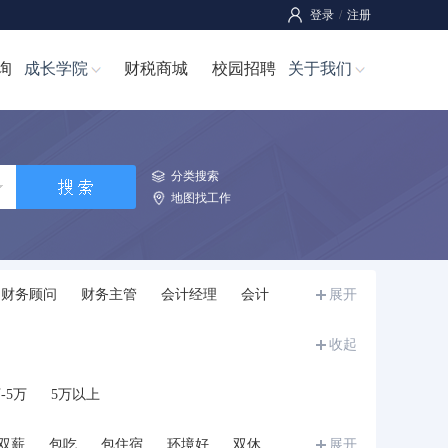
登录
/
注册
询
成长学院
财税商城
校园招聘
关于我们
分类搜索
地图找工作
财务顾问
财务主管
会计经理
会计
展开
师
成本经理/成本主管
成本管理员
收起
-5万
5万以上
双薪
包吃
包住宿
环境好
双休
展开