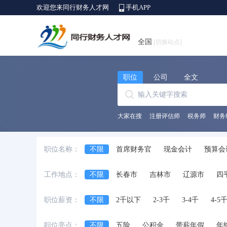
欢迎您来同行财务人才网
手机APP
全国
[切换站点]
职位
公司
全文
大家在搜
注册评估师
税务师
财务
职位名称：
不限
首席财务官
现金会计
预算会
出纳员
会计师
财务/会计助理
会
工作地点：
不限
长春市
吉林市
辽源市
四
中级会计师
审计经理/主管
审计专员/
职位薪资：
不限
2千以下
2-3千
3-4千
4-5
职位亮点：
不限
五险
公积金
带薪年假
年