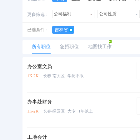
加班费
朝九晚五
美女多
帅哥多
更多筛选：
已选条件：
吉林省
所有职位
急招职位
地图找工作
办公室文员
1K-2K
长春-南关区
|
学历不限
|
办事处财务
1K-2K
长春-绿园区
|
大专
|
1年以上
工地会计