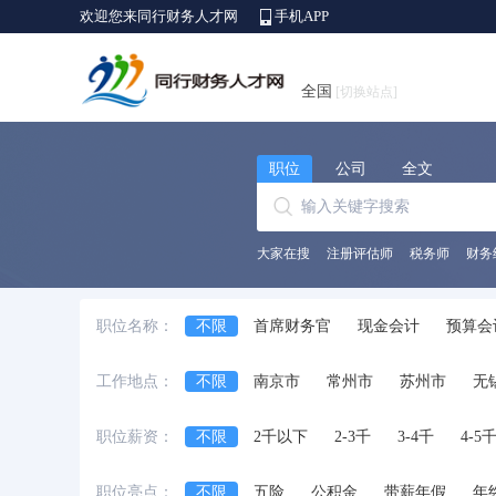
欢迎您来同行财务人才网
手机APP
全国
[切换站点]
职位
公司
全文
大家在搜
注册评估师
税务师
财务
职位名称：
不限
首席财务官
现金会计
预算会
出纳员
会计师
财务/会计助理
会
工作地点：
不限
南京市
常州市
苏州市
无
中级会计师
审计经理/主管
审计专员/
职位薪资：
不限
2千以下
2-3千
3-4千
4-5
职位亮点：
不限
五险
公积金
带薪年假
年