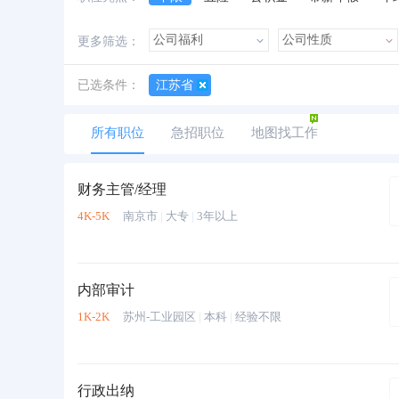
加班费
朝九晚五
美女多
帅哥多
更多筛选：
已选条件：
江苏省
所有职位
急招职位
地图找工作
财务主管/经理
4K-5K
南京市
|
大专
|
3年以上
内部审计
1K-2K
苏州-工业园区
|
本科
|
经验不限
行政出纳