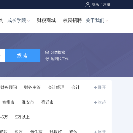
登录
/
注册
询
成长学院
财税商城
校园招聘
关于我们
分类搜索
地图找工作
财务顾问
财务主管
会计经理
会计
展开
师
成本经理/成本主管
成本管理员
泰州市
淮安市
宿迁市
收起
-5万
5万以上
双薪
包吃
包住宿
环境好
双休
展开