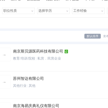
有提成
全勤奖
有补助
晋升快
车贴
房贴
健康体检
默认排序
发
南京斯贝源医药科技有限公司
教育/培训/院校
|
私营．民营企业
苏州智达有限公司
其他行业
|
其他
南京海易庆典礼仪有限公司