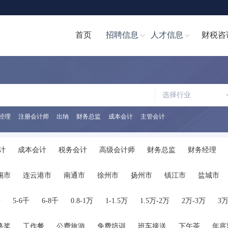
首页
招聘信息
人才信息
财税咨
选择行业
经理
注册会计师
出纳
财务总监
成本会计
主管会计
计
成本会计
税务会计
高级会计师
财务总监
财务经理
计文员
财务分析经理/主管
财务分析员
注册会计师
注册税务
锡市
连云港市
南通市
徐州市
扬州市
镇江市
盐城市
助理
税务经理
税务专员/助理
统计员
其他职位
千
5-6千
6-8千
0.8-1万
1-1.5万
1.5万-2万
2万-3万
3万
终奖
工作餐
公费旅游
免费培训
班车接送
下午茶
年底