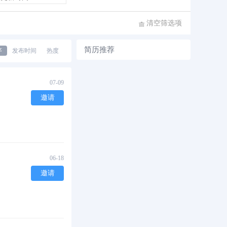
清空筛选项
简历推荐
序
发布时间
热度
07-09
邀请
06-18
邀请