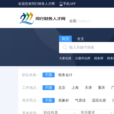
欢迎您来同行财务人才网
手机APP
全国
[切换站点]
简历
全文
大家在搜
注册评估师
税务师
财务
职位名称：
不限
税务会计
工作地点：
不限
北京
上海
天津
重庆
安徽省
江西省
黑龙江省
河北省
简历亮点：
不限
形象好
气质佳
适应出差
台湾省
香港
澳门
国外
诚实守信
外语好
性格开朗
有上进
更多筛选：