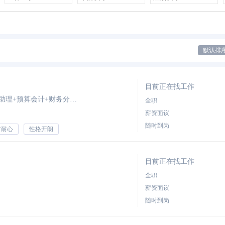
默认排
目前正在找工作
期望职位：税务会计+成本会计+审计专员/助理+预算会计+财务分析员
全职
薪资面议
随时到岗
有耐心
性格开朗
目前正在找工作
全职
薪资面议
随时到岗