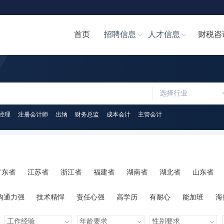
首页
招聘信息
人才信息
财税咨
选择行业
经理
注册会计师
出纳
财务总监
成本会计
主管会计
广东省
江苏省
浙江省
福建省
湖南省
湖北省
山东省
陕西省
海南省
河南省
山西省
内蒙古
广西
贵州省
沟通力强
技术精悍
责任心强
高学历
有耐心
能加班
海
心
人脉广泛
知识丰富
才艺多
很幽默
学习力强
有亲