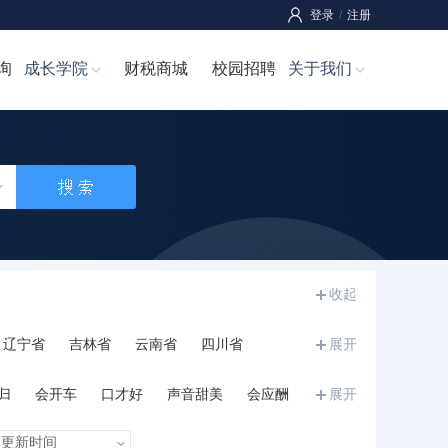
登录
/
注册
询
成长学院
财税商城
校园招聘
关于我们
收起
辽宁省
吉林省
云南省
四川省
展开
宁夏
甘肃省
青海省
新疆
西藏
归
会开车
口才好
声音甜美
会应酬
展开
和力
诚信正直
执行力强
沉稳内敛