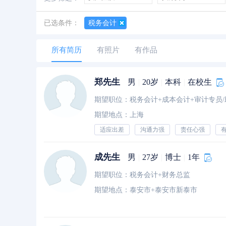
善于创新
创业经历
经验丰富
已选条件：
税务会计
所有简历
有照片
有作品
郑先生
男
|
20岁
|
本科
|
在校生
期望地点：上海
适应出差
沟通力强
责任心强
成先生
男
|
27岁
|
博士
|
1年
期望职位：税务会计+财务总监
期望地点：泰安市+泰安市新泰市