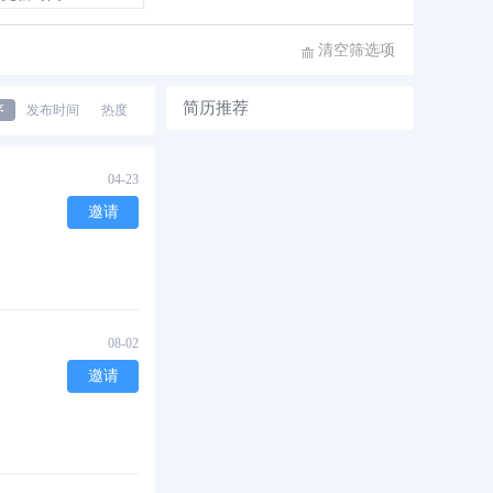
清空筛选项
简历推荐
序
发布时间
热度
04-23
邀请
08-02
邀请