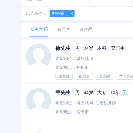
善于创新
创业经历
经验丰富
已选条件：
财务顾问
所有简历
有照片
有作品
徐先生
男
|
24岁
|
本科
|
应届生
期望职位：财务顾问
期望地点：郑州市
形象好
能加班
会应酬
学习力
韦先生
男
|
44岁
|
大专
|
10年
期望职位：财务顾问+注册税务师
期望地点：南宁市