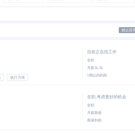
默认排
目前正在找工作
全职
月薪3k-5k
1周以内到岗
强
执行力强
在职,考虑更好的机会
全职
月薪面谈
面谈到岗