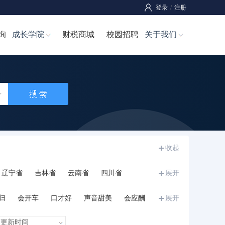
登录
/
注册
询
成长学院
财税商城
校园招聘
关于我们
收起
辽宁省
吉林省
云南省
四川省
展开
宁夏
甘肃省
青海省
新疆
西藏
归
会开车
口才好
声音甜美
会应酬
展开
和力
诚信正直
执行力强
沉稳内敛