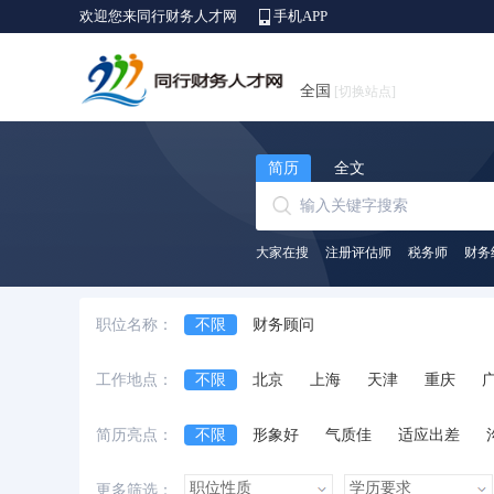
欢迎您来同行财务人才网
手机APP
全国
[切换站点]
简历
全文
大家在搜
注册评估师
税务师
财务
职位名称：
不限
财务顾问
工作地点：
不限
北京
上海
天津
重庆
安徽省
江西省
黑龙江省
河北省
简历亮点：
不限
形象好
气质佳
适应出差
台湾省
香港
澳门
国外
诚实守信
外语好
性格开朗
有上进
更多筛选：