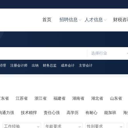
首页
招聘信息
人才信息
财税咨
选择行业
经理
注册会计师
出纳
财务总监
成本会计
主管会计
广东省
江苏省
浙江省
福建省
湖南省
湖北省
山东省
陕西省
海南省
河南省
山西省
内蒙古
广西
贵州省
沟通力强
技术精悍
责任心强
高学历
有耐心
能加班
海
心
人脉广泛
知识丰富
才艺多
很幽默
学习力强
有亲