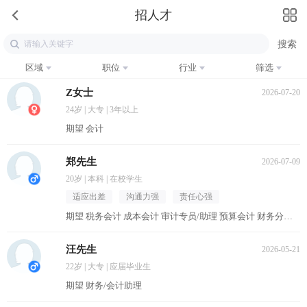
招人才
区域
职位
行业
筛选
Z女士
2026-07-20
24岁 | 大专 | 3年以上
期望 会计
郑先生
2026-07-09
20岁 | 本科 | 在校学生
适应出差
沟通力强
责任心强
期望 税务会计 成本会计 审计专员/助理 预算会计 财务分析员
汪先生
2026-05-21
22岁 | 大专 | 应届毕业生
期望 财务/会计助理